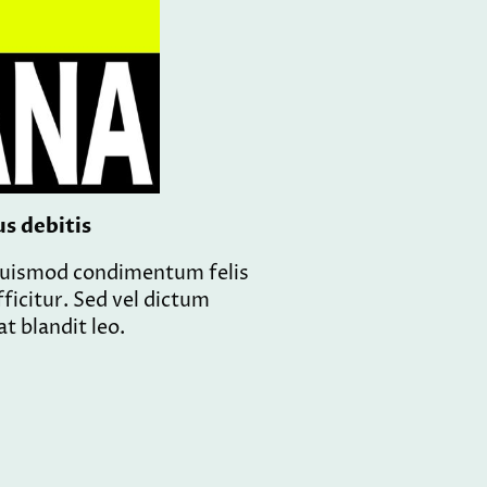
us debitis
euismod condimentum felis
fficitur. Sed vel dictum
t blandit leo.