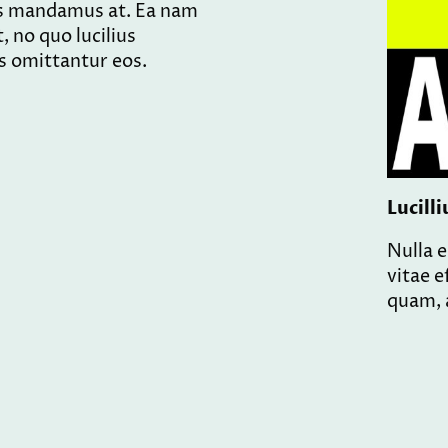
is mandamus at. Ea nam
 no quo lucilius
tis omittantur eos.
Lucilli
Nulla 
vitae e
quam, a