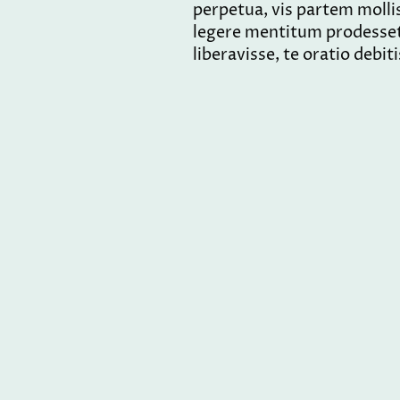
perpetua, vis partem moll
legere mentitum prodesset,
liberavisse, te oratio debi