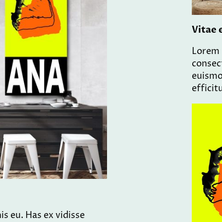
Vitae 
Lorem 
consect
euismo
efficit
s eu. Has ex vidisse