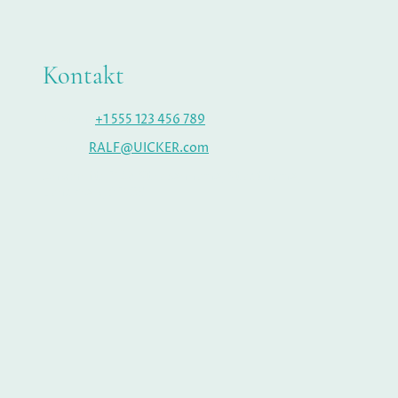
Kontakt
Telefon:
+1 555 123 456 789
E-mail:
RALF@UICKER.com
Anschrift: 2148 Straßenname, Stadtname,
Landkreis, 92103