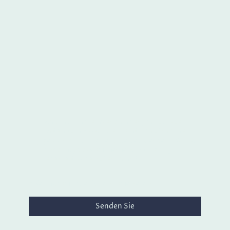
Ich bin damit einverstanden, dass diese
Daten zum Zweck der Kontaktaufnahme
gespeichert und verarbeitet werden. Mir ist
bekannt, dass ich meine Einwilligung
jederzeit widerrufen kann.
*
* Kennzeichnet erforderliche Felder
Senden Sie